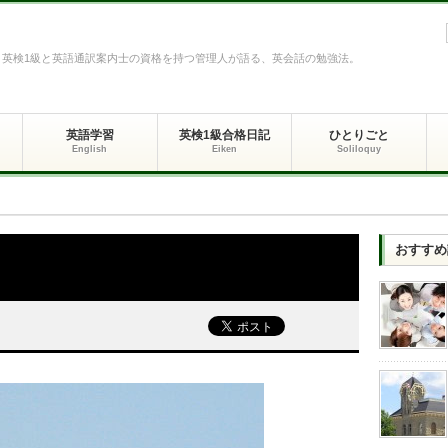
英検1級と英語通訳案内士の資格を持つ管理人が語る、英会話の勉強法。
英語学習
英検1級合格日記
ひとりごと
English
Eiken
Soliloquy
おすすめ