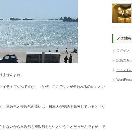
メタ情報
ログイン
投稿の
RS
コメント
りませんよね。
WordPress
イティブなんですが、「なぜ、ここで the が使われるのか」とい
。
く、単数形と複数形の違いも、日本人が英語を勉強していると「な
られないから単数形も複数形もないということだったんですが、で