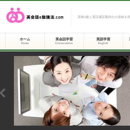
英検1級と英語通訳案内士の資格を
ホーム
英会話学習
英語学習
Home
Conversation
English