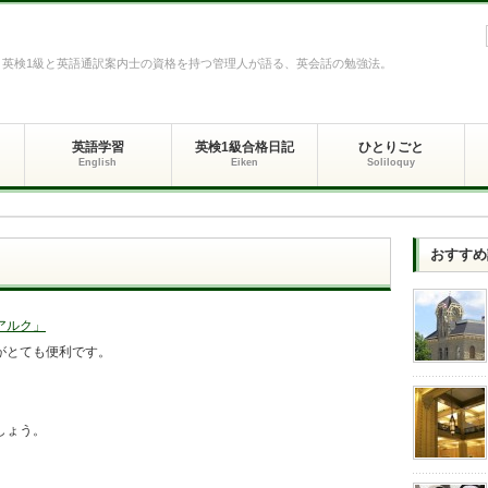
英検1級と英語通訳案内士の資格を持つ管理人が語る、英会話の勉強法。
英語学習
英検1級合格日記
ひとりごと
English
Eiken
Soliloquy
おすすめ
アルク」
がとても便利です。
しょう。