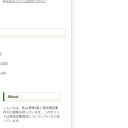
英会話はラクには習得できない
S
の
RSS
.org
About
こんにちは。私は英検1級と英語通訳案
内士の資格を持っています。このサイト
では英会話勉強法についていろいろと語
っています。