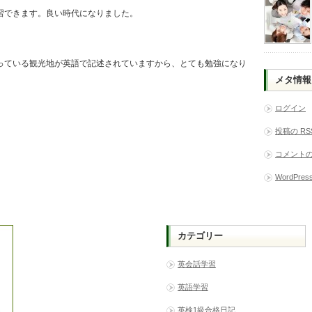
習できます。良い時代になりました。
っている観光地が英語で記述されていますから、とても勉強になり
メタ情報
ログイン
。
投稿の
RS
コメント
WordPress
カテゴリー
英会話学習
英語学習
英検1級合格日記