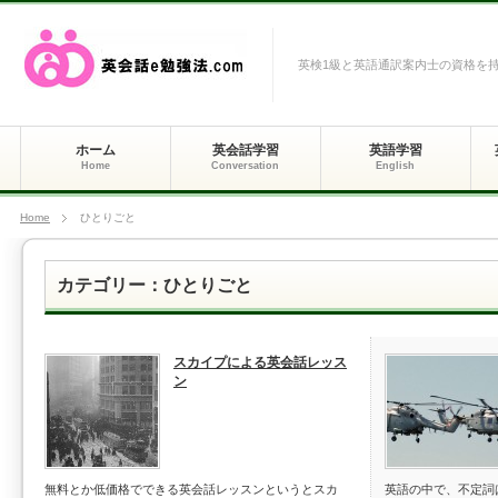
英検1級と英語通訳案内士の資格を
ホーム
英会話学習
英語学習
Home
Conversation
English
Home
ひとりごと
カテゴリー：ひとりごと
スカイプによる英会話レッス
ン
無料とか低価格でできる英会話レッスンというとスカ
英語の中で、不定詞は