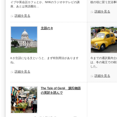
イプや英会話カフェとか、NHKのラジオやテレビの講
校の頃に習う文法事
座、あとは英語圏出…
詳細を見る
詳細を見る
主語の It
it が主語になる文というと、まず特別用法があります
今までの通訳案内士
ね。
は、冬の蔵王での樹
した。
詳細を見る
詳細を見る
The Tale of Genji 源氏物語
の英訳を読んで