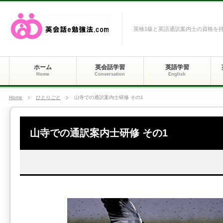
英検1級と英語通訳案内士の資格を
ホーム
英会話学習
英語学習
Home
Conversation
English
Home
ひとりごと
山寺での通訳案内士研修 その1
山寺での通訳案内士研修 その1