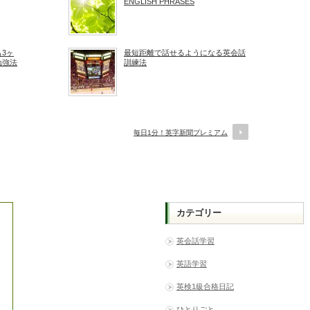
ENGLISH PHRASES
3ヶ
最短距離で話せるようになる英会話
勉強法
訓練法
毎日1分！英字新聞プレミアム
カテゴリー
英会話学習
英語学習
英検1級合格日記
ひとりごと