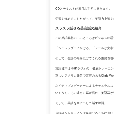
CDとテキストが毎月お手元に届きます。
学習を進めるにしたがって、英語力上達を
スラスラ話せる英会話の紹介
この英語教材のいいところはビジネスの場
「シュレッダーにかける」「メールが文字
そして、会話の幅を広げてくれる重要表現
英語音声はNHKラジオの「徹底トレーニ
正しいアメリカ発音で定評のあるChris We
ネイティブスピーカーによるナチュラルス
いくうちにその速さに耳が慣れ、英語耳が
そして、英語を声に出して話す練習。
音読やシャドーイングを続けるうちに言い