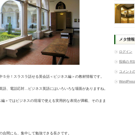
メタ情報
ログイン
投稿の
RS
コメント
中５分！スラスラ話せる英会話＜ビジネス編＞の教材情報です。
WordPress
英語、電話応対…ビジネス英語にはいろいろな場面がありますね。
ス編＞ではビジネスの現場で使える実用的な表現が満載、そのまま
の合間にも、集中して勉強できる長さです。