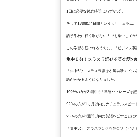
1日に必要な勉強時間はわずか5分。
そして1週間に4日間というカリキュラム。
語学学校に行く暇がない人でも集中して学
この学習を続けれるうちに、「ビジネス英
集中５分！スラスラ話せる英会話の
「集中5分！スラスラ話せる英会話＜ビジ
語が分かるようになりました。
100%の方が2週間で「単語やフレーズを
92%の方が1ヵ月以内にナチュラルスピ
95%の方が2週間以内に英語を話すことに
「集中5分！スラスラ話せる英会話（ビジ