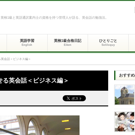
英検1級と英語通訳案内士の資格を持つ管理人が語る、英会話の勉強法。
英語学習
英検1級合格日記
ひとりごと
English
Eiken
Soliloquy
る英会話＜ビジネス編＞
おすすめ
せる英会話＜ビジネス編＞