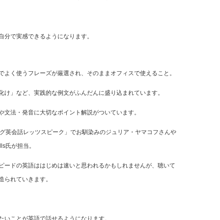
自分で実感できるようになります。
でよく使うフレーズが厳選され、そのままオフィスで使えること。
化け」など、実践的な例文がふんだんに盛り込まれています。
や文法・発音に大切なポイント解説がついています。
ング英会話レッツスピーク」でお馴染みのジュリア・ヤマコフさんや
lls氏が担当。
ピードの英語ははじめは速いと思われるかもしれませんが、聴いて
造られていきます。
たいことが英語で話せるようになります。