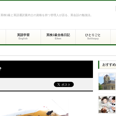
英検1級と英語通訳案内士の資格を持つ管理人が語る、英会話の勉強法。
英語学習
英検1級合格日記
ひとりごと
English
Eiken
Soliloquy
おすすめ
？