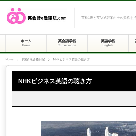
英検1級と英語通訳案内士の資格を
ホーム
英会話学習
英語学習
Home
Conversation
English
Home
英検1級合格日記
NHKビジネス英語の聴き方
NHKビジネス英語の聴き方